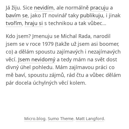
Já žiju. Sice
nevidím
, ale normálně
pracuju
a
bavím se
, jako IT novinář taky
publikuju
, i jinak
tvořím
,
hraju si
s technikou a tak vůbec…
Kdo jsem? Jmenuju se Michal Rada, narodil
jsem se v roce 1979 (takže už jsem asi boomer,
co) a dělám spoustu zajímavých i nezajímavých
věcí.
Jsem nevidomý
a tedy mám na svět dost
divný úhel pohledu. Mám zajímavou práci co
mě baví, spoustu zájmů, rád čtu a vůbec dělám
pár docela úchylných věcí kolem.
Micro.blog
.
Sumo Theme
.
Matt Langford
.