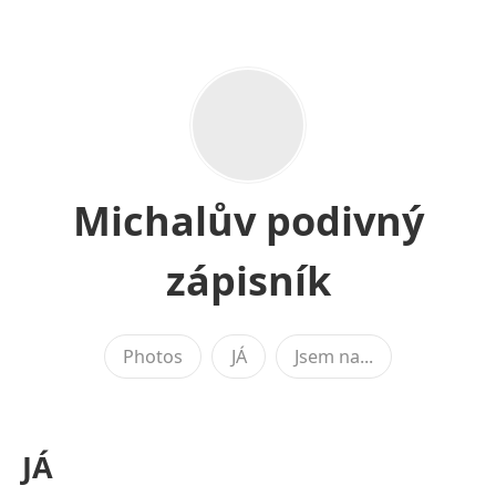
Michalův podivný
zápisník
Photos
JÁ
Jsem na...
JÁ